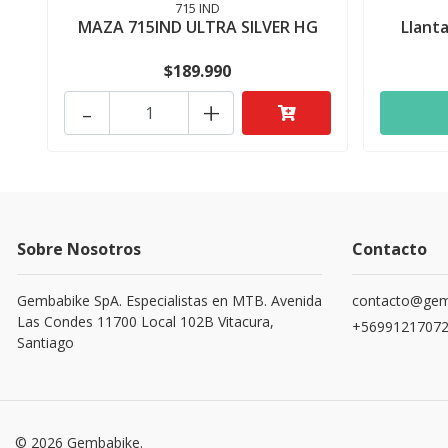
715 IND
MAZA 715IND ULTRA SILVER HG
Llant
$189.990
-
+
Sobre Nosotros
Contacto
Gembabike SpA. Especialistas en MTB. Avenida
contacto@gemb
Las Condes 11700 Local 102B Vitacura,
+5699121707
Santiago
© 2026 Gembabike.