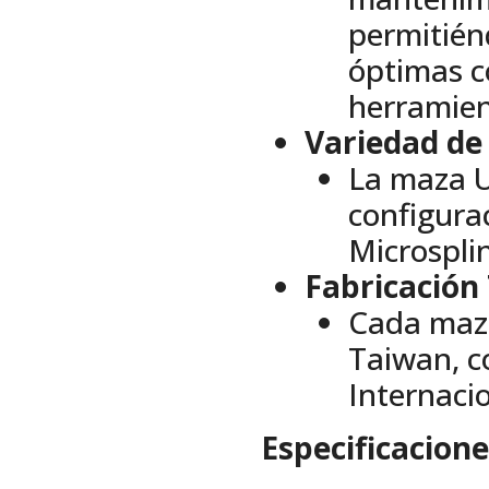
permitién
óptimas c
herramien
Variedad de
La maza U
configura
Microspli
Fabricación
Cada maza
Taiwan, c
Internaci
Especificacione