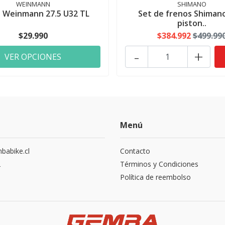
WEINMANN
SHIMANO
a Weinmann 27.5 U32 TL
Set de frenos Shiman
piston..
$29.990
$384.992
$499.99
-
+
VER OPCIONES
Menú
abike.cl
Contacto
2
Términos y Condiciones
Política de reembolso