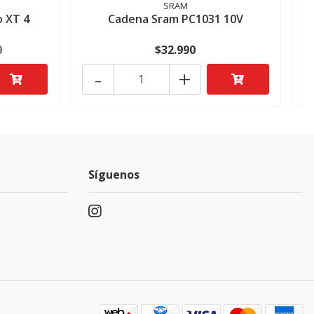
SRAM
o XT 4
Cadena Sram PC1031 10V
0
$32.990
-
+
Síguenos