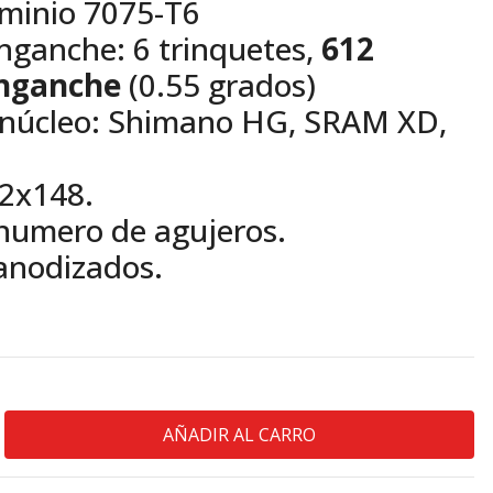
uminio 7075-T6
nganche: 6 trinquetes,
612
enganche
(0.55 grados)
 núcleo: Shimano HG, SRAM XD,
2x148.
numero de agujeros.
 anodizados.