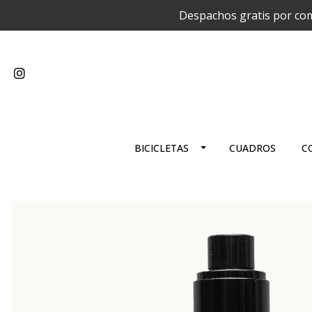
Despachos gratis por com
BICICLETAS
CUADROS
C