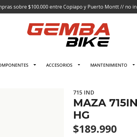
pras sobre $100.000 entre Copiapo y Puerto Montt // no incl
OMPONENTES
ACCESORIOS
MANTENIMIENTO
715 IND
MAZA 715IN
HG
$189.990