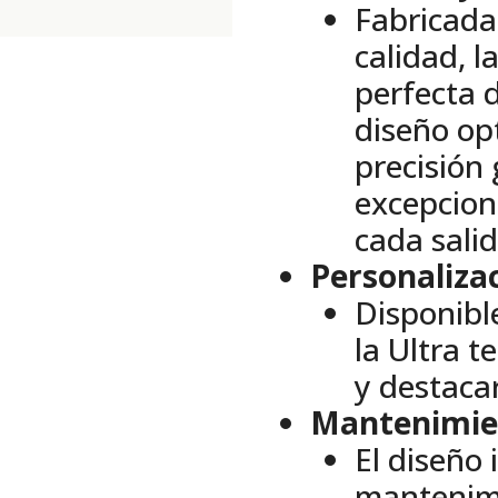
Fabricada
calidad, 
perfecta d
diseño op
precisión
excepcion
cada salid
Personalizac
Disponibl
la Ultra t
y destacar
Mantenimien
El diseño i
mantenimi