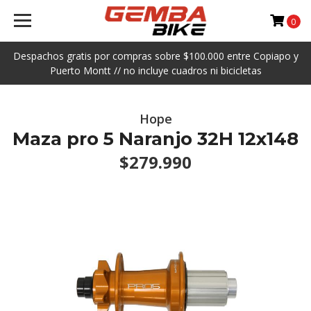
0
Despachos gratis por compras sobre $100.000 entre Copiapo y
Puerto Montt // no incluye cuadros ni bicicletas
Hope
Maza pro 5 Naranjo 32H 12x148
$279.990