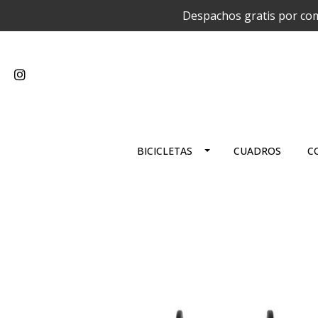
Despachos gratis por com
BICICLETAS
CUADROS
C