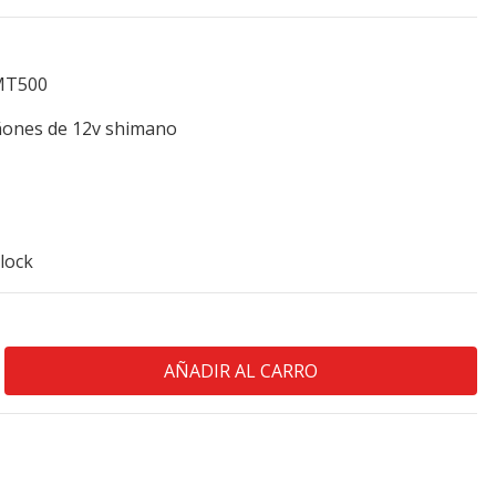
MT500
ñones de 12v shimano
lock