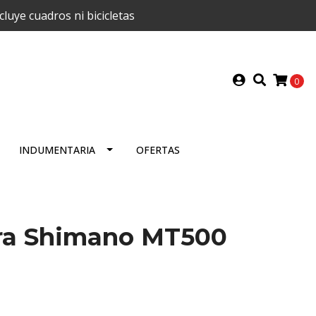
uye cuadros ni bicicletas
0
INDUMENTARIA
OFERTAS
ra Shimano MT500