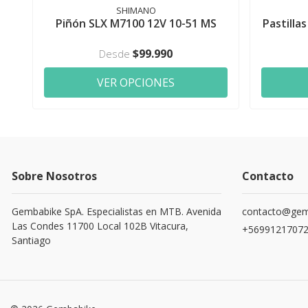
SHIMANO
Piñón SLX M7100 12V 10-51 MS
Pastilla
$99.990
Desde
VER OPCIONES
Sobre Nosotros
Contacto
Gembabike SpA. Especialistas en MTB. Avenida
contacto@gemb
Las Condes 11700 Local 102B Vitacura,
+5699121707
Santiago