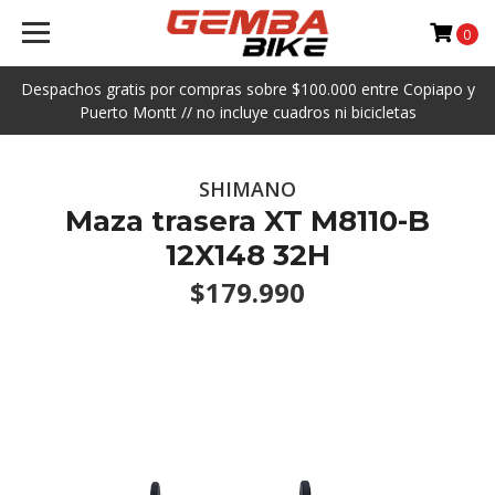
0
Despachos gratis por compras sobre $100.000 entre Copiapo y
Puerto Montt // no incluye cuadros ni bicicletas
SHIMANO
Maza trasera XT M8110-B
12X148 32H
$179.990