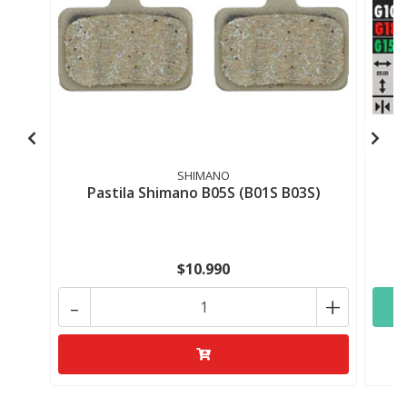
SHIMANO
Pastila Shimano B05S (B01S B03S)
P
$10.990
-
+