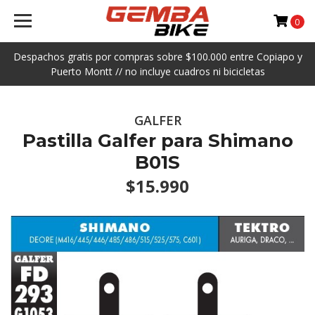
0
Despachos gratis por compras sobre $100.000 entre Copiapo y
Puerto Montt // no incluye cuadros ni bicicletas
GALFER
Pastilla Galfer para Shimano
B01S
$15.990