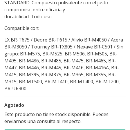
STANDARD: Compuesto polivalente con el justo
compromiso entre eficacia y
durabilidad. Todo uso
Compatible con:
LX BR-T675 / Deore BR-T615 / Alivio BR-M4050 / Acera
BR-M3050 / Tourney BR-TX805 / Nexave BR-C501 / Sin
grupo: BR-M575, BR-M525, BR-M506, BR-M505, BR-
M495, BR-M486, BR-M485, BR-M475, BR-M465, BR-
M447, BR-M446, BR-M445, BR-M416, BR-M416A, BR-
M415, BR-M395, BR-M375, BR-M365, BR-M355, BR-
M315, BR-MT500, BR-MT410, BR-MT400, BR-MT200,
BR-UR300
Agotado
Este producto no tiene stock disponible. Puedes
enviarnos una consulta al respecto.