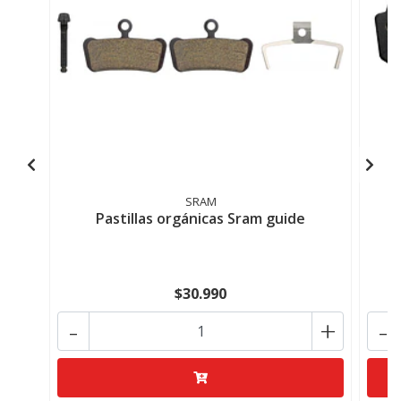
SRAM
Pastillas orgánicas Sram guide
P
$30.990
-
+
-