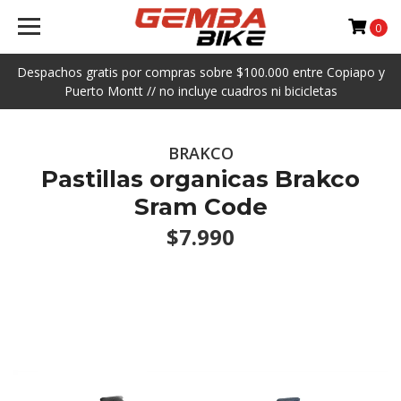
0
Despachos gratis por compras sobre $100.000 entre Copiapo y
Puerto Montt // no incluye cuadros ni bicicletas
BRAKCO
Pastillas organicas Brakco
Sram Code
$7.990