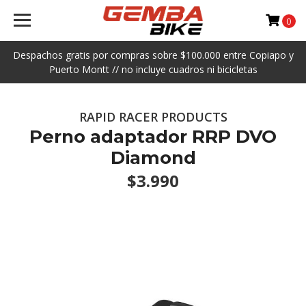
0
Despachos gratis por compras sobre $100.000 entre Copiapo y
Puerto Montt // no incluye cuadros ni bicicletas
RAPID RACER PRODUCTS
Perno adaptador RRP DVO
Diamond
$3.990