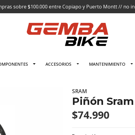
pras sobre $100.000 entre Copiapo y Puerto Montt // no incl
OMPONENTES
ACCESORIOS
MANTENIMIENTO
SRAM
Piñón Sram
$74.990