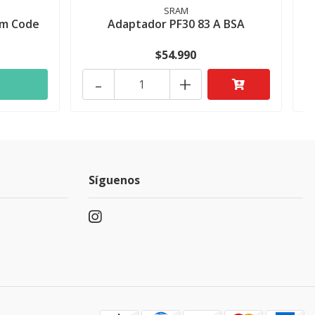
SRAM
ram Code
Adaptador PF30 83 A BSA
M
$54.990
-
+
Síguenos