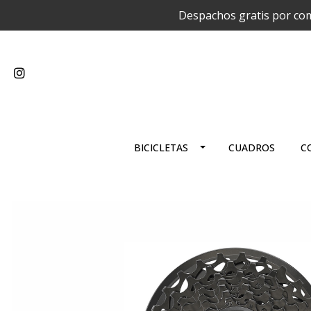
Despachos gratis por com
BICICLETAS
CUADROS
C