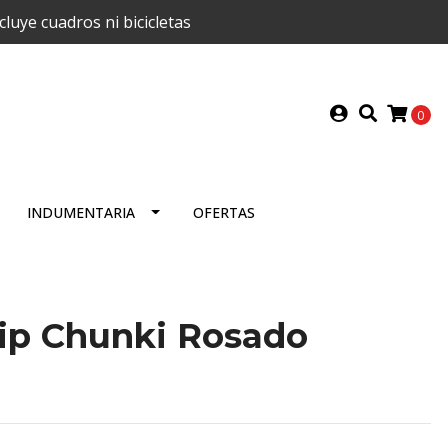
uye cuadros ni bicicletas
0
INDUMENTARIA
OFERTAS
rip Chunki Rosado