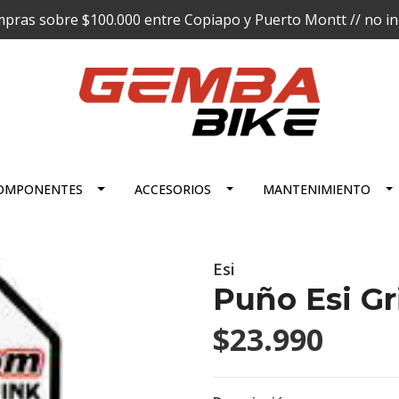
pras sobre $100.000 entre Copiapo y Puerto Montt // no incl
OMPONENTES
ACCESORIOS
MANTENIMIENTO
Esi
Puño Esi G
$23.990