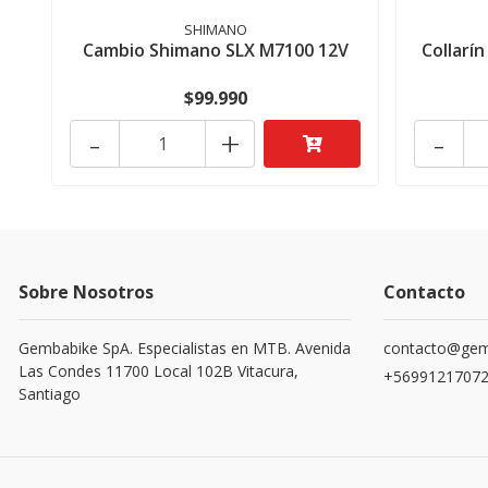
SHIMANO
Cambio Shimano SLX M7100 12V
Collarí
$99.990
-
+
-
Sobre Nosotros
Contacto
Gembabike SpA. Especialistas en MTB. Avenida
contacto@gemb
Las Condes 11700 Local 102B Vitacura,
+5699121707
Santiago