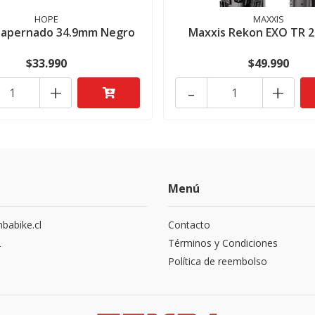
HOPE
MAXXIS
n apernado 34.9mm Negro
Maxxis Rekon EXO TR 2
$33.990
$49.990
+
-
+
Menú
abike.cl
Contacto
2
Términos y Condiciones
Política de reembolso