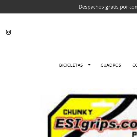
Despachos gratis por com
BICICLETAS
CUADROS
C