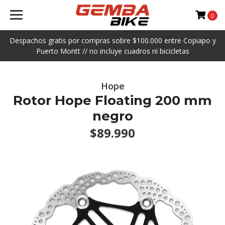
0
Despachos gratis por compras sobre $100.000 entre Copiapo y
Puerto Montt // no incluye cuadros ni bicicletas
Hope
Rotor Hope Floating 200 mm
negro
$89.990