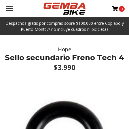
0
Despachos gratis por compras sobre $100.000 entre Copiapo y
Puerto Montt // no incluye cuadros ni bicicletas
Hope
Sello secundario Freno Tech 4
$3.990