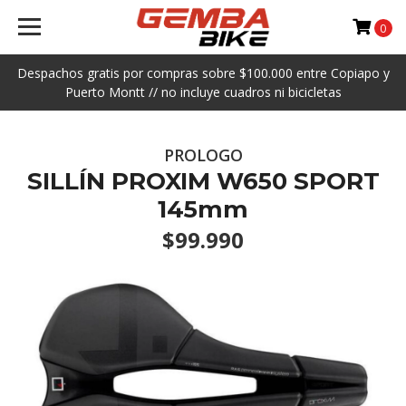
0
Despachos gratis por compras sobre $100.000 entre Copiapo y
Puerto Montt // no incluye cuadros ni bicicletas
PROLOGO
SILLÍN PROXIM W650 SPORT
145mm
$99.990