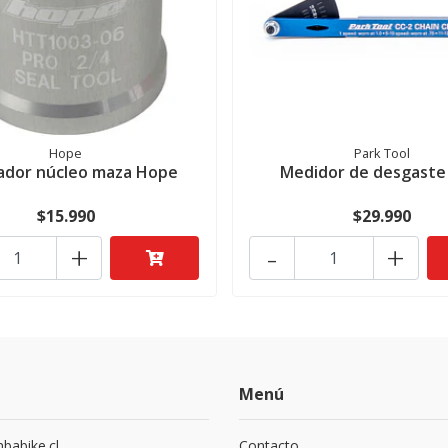
Hope
Park Tool
lador núcleo maza Hope
Medidor de desgaste
$15.990
$29.990
+
-
+
Menú
abike.cl
Contacto