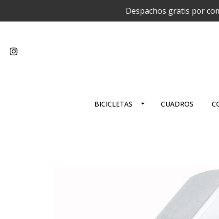
Despachos gratis por com
BICICLETAS
CUADROS
C