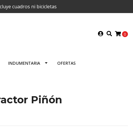
uye cuadros ni bicicletas
0
INDUMENTARIA
OFERTAS
actor Piñón