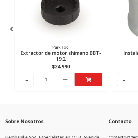
Park Tool
Extractor de motor shimano BBT-
Insta
19.2
$24.990
-
+
-
Sobre Nosotros
Contacto
Gembabike SpA. Especialistas en MTB. Avenida
contacto@gemb