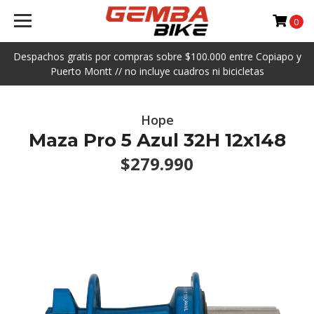
0
Despachos gratis por compras sobre $100.000 entre Copiapo y
Puerto Montt // no incluye cuadros ni bicicletas
Hope
Maza Pro 5 Azul 32H 12x148
$279.990