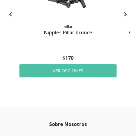
pillar
Nipples Pillar bronce
Ca
$170
VER OPCIONES
Sobre Nosotros