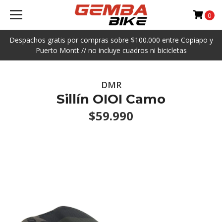
0
Despachos gratis por compras sobre $100.000 entre Copiapo y
Puerto Montt // no incluye cuadros ni bicicletas
DMR
Sillín OIOI Camo
$59.990