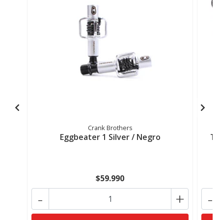
Crank Brothers
Eggbeater 1 Silver / Negro
Te
$59.990
-
+
-